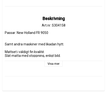
Beskrivning
Art.nr: S304158
Passar: New Holland FR 9050

Samt andra maskiner med likadan hytt.

Mattset i väldigt fin kvalité.

Slät matta med stoppning, enligt bild.

Visa mer
Tillverkare:
Observera att detta inte är ett originaltillbehör från 
maskintillverkaren.