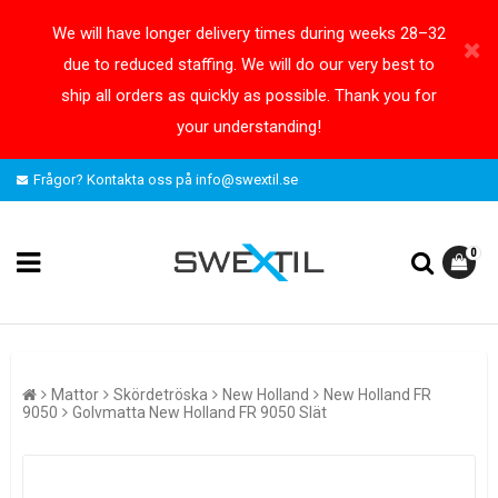
We will have longer delivery times during weeks 28–32
due to reduced staffing. We will do our very best to
ship all orders as quickly as possible. Thank you for
your understanding!
Frågor? Kontakta oss på info@swextil.se
0
Mattor
Skördetröska
New Holland
New Holland FR
9050
Golvmatta New Holland FR 9050 Slät